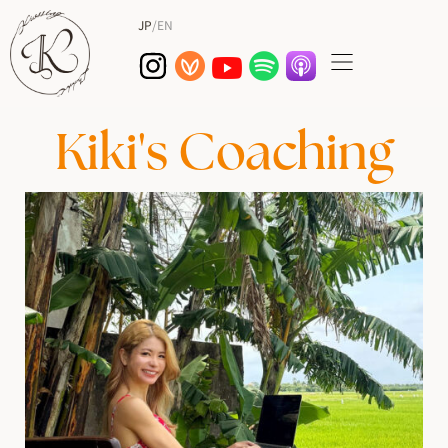
JP
/
EN
Kiki's Coaching